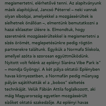
megismertetni, elérhetővé tenni. Az alapítványunk
másik alapítójával, Jancsó Péterrel – neki vannak
olyan síbobjai, amelyekkel a mozgássérültek is
síelhetnek önállóan –, elmentünk bemutatkozni a
hazai síklaszter ülésre is. Elmondtuk, hogy
szeretnénk mozgássérültekkel is megismertetni a
sízés örömét, meglepetésünkre pedig rögtön
partnerekre találtunk. Egyikük a Normafa Síiskola,
amellyel azóta is szorosan együttműködünk.
Nyitott volt felénk az eplényi Síaréna Vibe Park is”
– mondja Gyöngyi. A két pálya oktatói Eplényben
havas környezetben, a Normafán pedig műanyag
pályán sajátíthatták el a „bobos” síeltetés
technikáját. Velük Fábián Attila foglalkozott, aki
máig Magyarország egyetlen mozgássérült
sízőket oktató szakedzője. Az eplényi havas