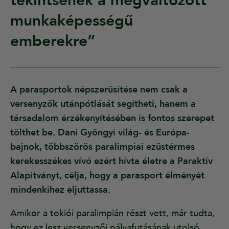
tekintsenek a megváltozott
munkaképességű
emberekre”
A parasportok népszerűsítése nem csak a
versenyzők utánpótlását segítheti, hanem a
társadalom érzékenyítésében is fontos szerepet
tölthet be. Dani Gyöngyi világ- és Európa-
bajnok, többszörös paralimpiai ezüstérmes
kerekesszékes vívó ezért hívta életre a Paraktív
Alapítványt, célja, hogy a parasport élményét
mindenkihez eljuttassa.
Amikor a tokiói paralimpián részt vett, már tudta,
hogy ez lesz versenyzői pályafutásának utolsó