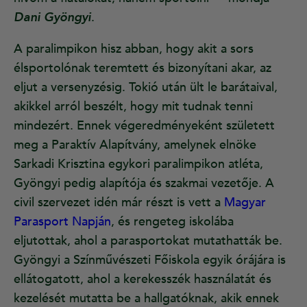
Dani Gyöngyi
.
A paralimpikon hisz abban, hogy akit a sors
élsportolónak teremtett és bizonyítani akar, az
eljut a versenyzésig. Tokió után ült le barátaival,
akikkel arról beszélt, hogy mit tudnak tenni
mindezért. Ennek végeredményeként született
meg a Paraktív Alapítvány, amelynek elnöke
Sarkadi Krisztina egykori paralimpikon atléta,
Gyöngyi pedig alapítója és szakmai vezetője. A
civil szervezet idén már részt is vett a
Magyar
Parasport Napján
, és rengeteg iskolába
eljutottak, ahol a parasportokat mutathatták be.
Gyöngyi a Színművészeti Főiskola egyik órájára is
ellátogatott, ahol a kerekesszék használatát és
kezelését mutatta be a hallgatóknak, akik ennek