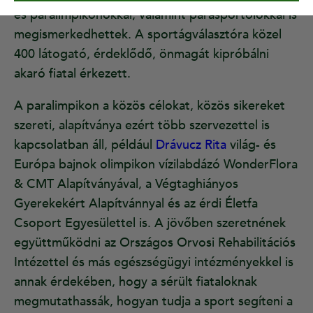
és paralimpikonokkal, valamint parasportolókkal is
megismerkedhettek. A sportágválasztóra közel
400 látogató, érdeklődő, önmagát kipróbálni
akaró fiatal érkezett.
A paralimpikon a közös célokat, közös sikereket
szereti, alapítványa ezért több szervezettel is
kapcsolatban áll, például
Drávucz Rita
világ- és
Európa bajnok olimpikon vízilabdázó WonderFlora
& CMT Alapítványával, a Végtaghiányos
Gyerekekért Alapítvánnyal és az érdi Életfa
Csoport Egyesülettel is. A jövőben szeretnének
együttműködni az Országos Orvosi Rehabilitációs
Intézettel és más egészségügyi intézményekkel is
annak érdekében, hogy a sérült fiataloknak
megmutathassák, hogyan tudja a sport segíteni a