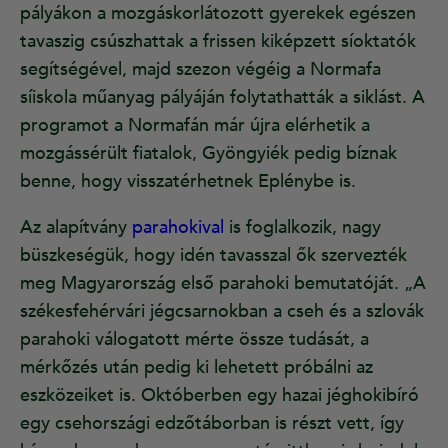
pályákon a mozgáskorlátozott gyerekek egészen
tavaszig csúszhattak a frissen kiképzett síoktatók
segítségével, majd szezon végéig a Normafa
síiskola műanyag pályáján folytathatták a siklást. A
programot a Normafán már újra elérhetik a
mozgássérült fiatalok, Gyöngyiék pedig bíznak
benne, hogy visszatérhetnek Eplénybe is.
Az alapítvány
parahokival
is foglalkozik, nagy
büszkeségük, hogy idén tavasszal ők szervezték
meg Magyarország első parahoki bemutatóját. „A
székesfehérvári jégcsarnokban a cseh és a szlovák
parahoki válogatott mérte össze tudását, a
mérkőzés után pedig ki lehetett próbálni az
eszközeiket is. Októberben egy hazai jéghokibíró
egy csehországi edzőtáborban is részt vett, így