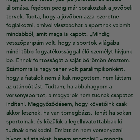
állomása, fejében pedig már sorakoztak a jövőbeli
tervek. Tudta, hogy a jövőben azzal szeretne
foglalkozni, amivel visszaadhat a sportnak valamit
mindabból, amit maga is kapott. „Mindig
vesszőparipám volt, hogy a sportok világába
minél több fogyatékossággal élő személyt hívjunk
be. Ennek fontosságát a saját bőrömön éreztem.
Számomra is nagy teher volt paralimpikonként,
hogy a fiatalok nem álltak mögöttem, nem láttam
az utánpótlást. Tudtam, ha abbahagyom a
versenysportot, a magyarok nem tudnak csapatot
indítani. Meggyőződésem, hogy követőink csak
akkor lesznek, ha van tömegbázis. Tehát ha sokan
sportolnak, és közülük a legelhívatottabbak ki
tudnak emelkedni. Emiatt én nem versenyezni
hívom a fiatalokat, hanem sportolni” – mondja