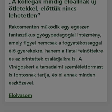
„A kollégák mindig előállnak új
ötletekkel, előttük nincs
lehetetlen”
Rákosmentén működik egy egészen
fantasztikus gyógypedagógiai intézmény,
amely figyel nemcsak a fogyatékossággal
élő gyerekekre, hanem a fiatal felnőttekre
és az érintettek családjaikra is. A
Virágoskert a társadalmi szemléletformást
is fontosnak tartja, és él annak minden
eszközével.
Elolvasom